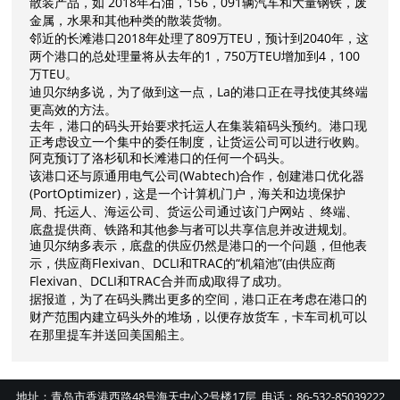
散装产品，如 2018年石油，156，091辆汽车和大量钢铁，废
金属，水果和其他种类的散装货物。
2018年处理了809万TEU，预计到2040年，这
邻近的长滩港口
两个港口的总处理量将从去年的1，750万TEU增加到4，100
万TEU。
La的港口正在寻找使其终端
迪贝尔纳多说，为了做到这一点，
更高效的方法。
去年，港口的码头开始要求托运人在集装箱码头预约。港口现
正考虑设立一个集中的委任制度，让货运公司可以进行收购。
阿克预订了洛杉矶和长滩港口的任何一个码头。
(Wabtech)合作，创建港口优化器
该港口还与原通用电气公司
(PortOptimizer)，这是一个计算机门户，海关和边境保护
局、托运人、海运公司、货运公司通过该门户网站 、终端、
底盘提供商、铁路和其他参与者可以共享信息并改进规划。
迪贝尔纳多表示，底盘的供应仍然是港口的一个问题，但他表
Flexivan、DCLI和TRAC的“机箱池”(由供应商
示，供应商
Flexivan、DCLI和TRAC合并而成)取得了成功。
据报道，为了在码头腾出更多的空间，港口正在考虑在港口的
财产范围内建立码头外的堆场，以便存放货车，卡车司机可以
在那里提车并送回
美国船主。
地址：青岛市香港西路48号海天中心2号楼17层 电话：86-532-85039222