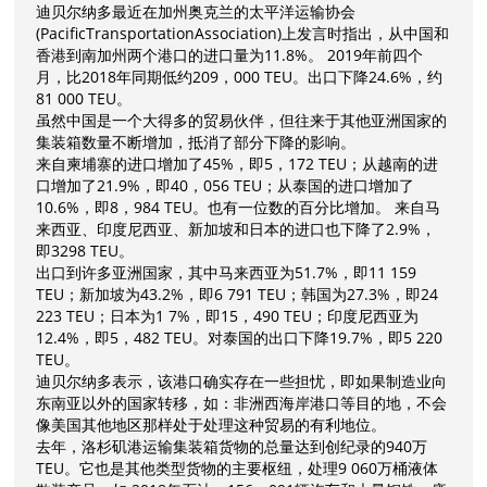
迪贝尔纳多最近在加州奥克兰的太平洋运输协会
(PacificTransportationAssociation)上发言时指出，从中国和
香港到南加州两个港口的进口量为11.8%。 2019年前四个
月，比2018年同期低约209，000 TEU。出口下降24.6%，约
81 000 TEU。
虽然中国是一个大得多的贸易伙伴，但往来于其他亚洲国家的
集装箱数量不断增加，抵消了部分下降的影响。
45%，即5，172 TEU；从越南的进
来自柬埔寨的进口增加了
口增加了21.9%，即40，056 TEU；从泰国的进口增加了
10.6%，即8，984 TEU。也有一位数的百分比增加。 来自马
来西亚、印度尼西亚、新加坡和日本的进口也下降了2.9%，
即3298 TEU。
51.7%，即11 159
出口到许多亚洲国家，其中马来西亚为
TEU；新加坡为43.2%，即6 791 TEU；韩国为27.3%，即24
223 TEU；日本为1 7%，即15，490 TEU；印度尼西亚为
12.4%，即5，482 TEU。对泰国的出口下降19.7%，即5 220
TEU。
迪贝尔纳多表示，该港口确实存在一些担忧，即如果制造业向
东南亚以外的国家转移，如：非洲西海岸港口等目的地，不会
像美国其他地区那样处于处理这种贸易的有利地位。
940万
去年，洛杉矶港运输集装箱货物的总量达到创纪录的
TEU。它也是其他类型货物的主要枢纽，处理9 060万桶液体