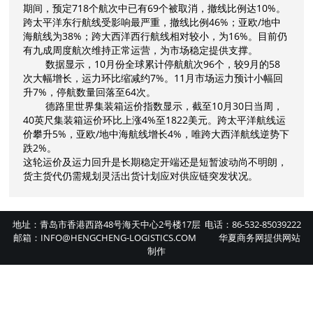
期间，预定718个航次中已有69个被取消，撤线比例达10%。
跨太平洋东行航线受影响最严重，撤线比例46%；亚欧/地中
海航线为38%；跨大西洋西行航线相对较小，为16%。目前仍
有九成周度航次维持正常运营，为市场稳定提供支撑。
数据显示，10月份全球累计停航航次96个，较9月的58
次大幅增长，运力环比缩减约7%。11月市场运力预计小幅回
升7%，停航数量回落至64次。
德路里世界集装箱运价指数显示，截至10月30日当周，
40英尺集装箱运价环比上涨4%至1822美元。跨太平洋航线运
价攀升5%，亚欧/地中海航线增长4%，唯跨大西洋航线逆势下
跌2%。
这轮运价及运力回升是长期稳定开端还是短暂波动尚不明朗，
货主货代仍需规划灵活出货计划应对供应链突发状况。
地址：青岛市香港西路48号海天中心2号楼17层 电话：86-532-85039222
邮箱：INFO@HENGCHENG-LOGISTICS.COM
华夏商务网
提供
网站
制作