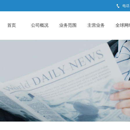
电话：
首页
公司概况
业务范围
主营业务
全球网