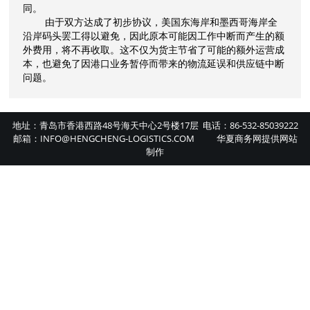
同。
由于双方达成了初步协议，美国东海岸和墨西哥海岸全
沿岸码头罢工得以避免，因此原本可能因工作中断而产生的额
外费用，将不再收取。这不仅为货主节省了可能的额外运营成
本，也避免了因港口业务暂停而带来的物流延误和供应链中断
问题。
地址：青岛市香港西路48号海天中心2号楼17层 电话：86-532-85039222
邮箱：INFO@HENGCHENG-LOGISTICS.COM
华夏商务网
提供
网站
制作