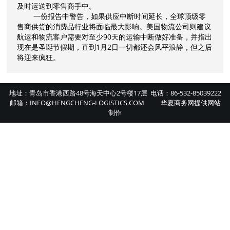
及时运送到零售商手中。
一份报告中警告，如果供应中断时间延长，全球顶级零
售商供货的消费品行业将面临最大影响。美国物流公司则建议
航运和物流客户需要对至少90天的运输中断做好准备，并指出
现在是圣诞节假期，直到1月2日一切都还会风平浪静，但之后
将迎来疯狂。
地址：青岛市香港西路48号海天中心2号楼17层 电话：86-532-85039222
邮箱：INFO@HENGCHENG-LOGISTICS.COM
华夏商务网
提供
网站
制作