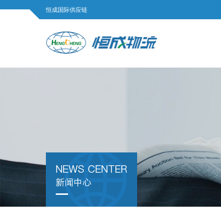
恒成国际供应链
NEWS CENTER
新闻中心