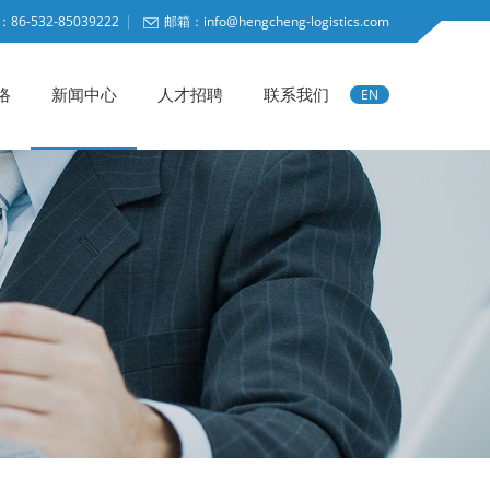
86-532-85039222
邮箱：info@hengcheng-logistics.com
络
新闻中心
人才招聘
联系我们
EN