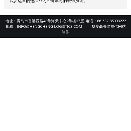
次货运量的连跌成为经济寒冬的最强预警。
地址：青岛市香港西路48号海天中心2号楼17层 电话：86-532-85039222
邮箱：INFO@HENGCHENG-LOGISTICS.COM
华夏商务网
提供
网站
制作