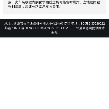
漏，火车装载罐内的化学物质过热可能随时爆炸。当地居民被
强制疏散，高速公路紧急双向关闭。
地址：青岛市香港西路48号海天中心2号楼17层 电话：86-532-85039222
邮箱：INFO@HENGCHENG-LOGISTICS.COM
华夏商务网
提供
网站
制作