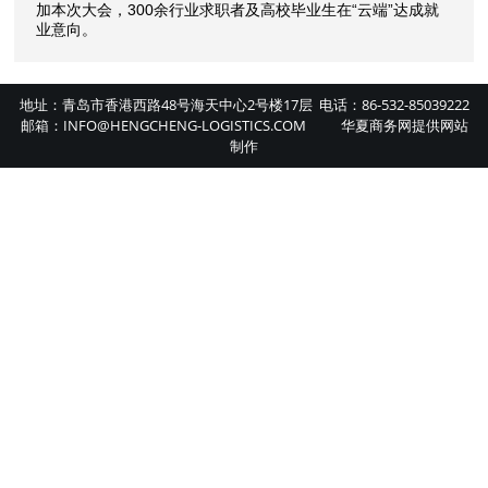
加本次大会，300余行业求职者及高校毕业生在“云端”达成就
业意向。
地址：青岛市香港西路48号海天中心2号楼17层 电话：86-532-85039222
邮箱：INFO@HENGCHENG-LOGISTICS.COM
华夏商务网
提供
网站
制作