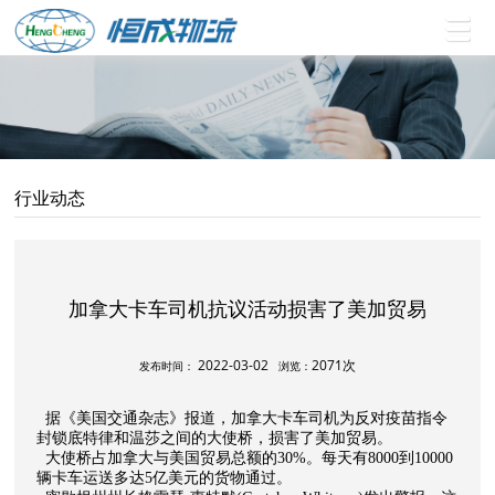
行业动态
加拿大卡车司机抗议活动损害了美加贸易
2022-03-02
2071次
发布时间：
浏览：
据《美国
交通
杂志》报道，加拿大卡车司机
为
反
对
疫苗
指令
封锁底特律和温莎之间的大使桥，损害了美加贸易。
大使桥占加拿大与美国贸易总额的
30%
。每天
有
8000
到
10000
辆卡车运送多达
5
亿美元的货物通过。