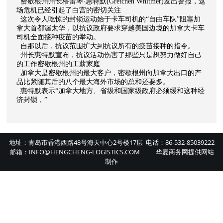
密歇根州州长格雷琴
·惠特默
(Gretchen Whitmer)
发出警报，这
场危机已经
引起了
白宫
的
密切关注
这次令人吃惊的封锁运动始于卡车司机的
“自由车队”
阻塞
加
拿大首都渥太华，以抗议政府要求穿越美国边境的加拿大卡车
司机
全面
接种疫苗的举动。
自那以后，抗议范围扩大到抗议所有的疫苗接种
的指令
。
州长惠特默宣布，抗议活动伤害了
那些
只是
想
努力做好自己
的工作密歇根州的工薪家庭
加拿大是密歇根州的最大客户，密歇根州向加拿大出口的产
品比紧随其后的八个最大海外市场的总和还要多。
惠特默表示
“加拿大地方、省级和国家级政府必须缓和这种经
济封锁，”
地址：青岛市香港西路48号海天中心2号楼17层 电话：86-532-85039222
邮箱：INFO@HENGCHENG-LOGISTICS.COM
华夏商务网
提供
网站
制作